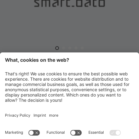
HANDBALL MERAN ALPERIA
Schwimmbadstraße 4
I-39012 Meran
INFO@HANDBALLMERAN.IT