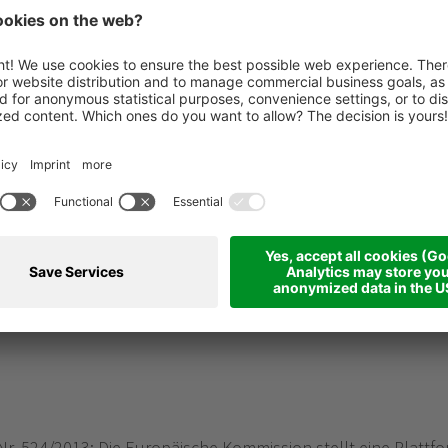
BALL
CORPORATE
Kuperionstr. 34
I-39012 Meran
Südtirol - Italien
Tel. +39 0473 49 86 00
Fax +39 0473 49 86 01
E-Mail:
INFO@ZEPPELIN-G
Website:
WWW.ZEPPELIN-
MwSt-Nr.: IT03303380210
 524/2013: Die Europäische Kommission stellt eine Plattform