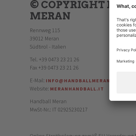
© COPYRIGHT
HAND
MERAN
Rennweg 115
39012 Meran
Südtirol - Italien
Tel. +39 0473 23 21 26
Fax +39 0473 23 21 26
E-Mail:
INFO@HANDBALLMERAN.IT
Website:
MERANHANDBALL.IT
Handball Meran
MwSt-Nr.: IT 02925230217
Online-Streitbeilegung gemäß EU-Verordnung Nr.