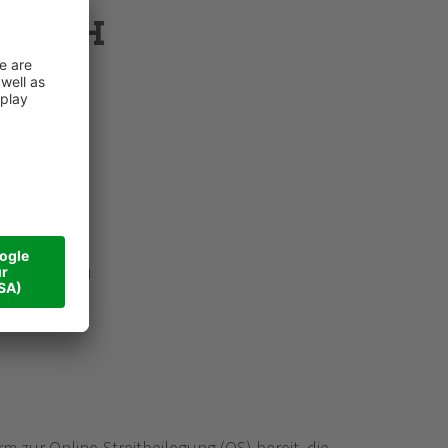
 GMBH
ROUP.COM
GROUP.COM
 zur Online-Streitbeilegung (OS) bereit, die