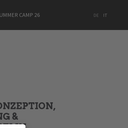
UMMER CAMP 26
DE
IT
ONZEPTION,
NG &
PELIN