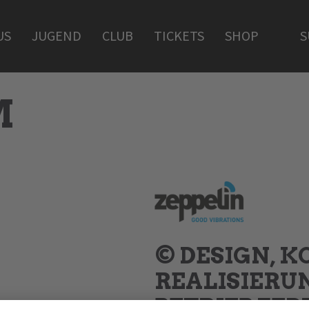
US
JUGEND
CLUB
TICKETS
SHOP
S
M
© DESIGN, K
REALISIERU
BETRIEB
ZEP