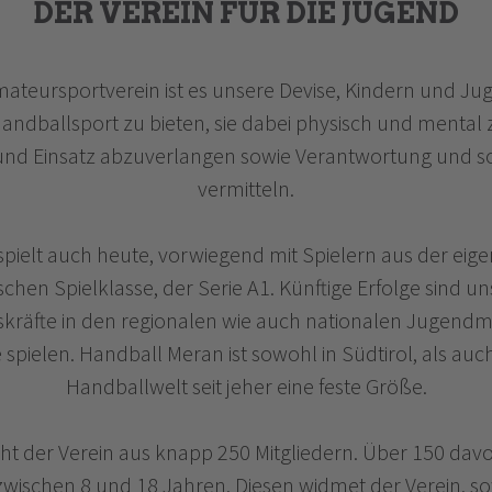
DER VEREIN FÜR DIE JUGEND
teursportverein ist es unsere Devise, Kindern und Jug
andballsport zu bieten, sie dabei physisch und mental 
ß und Einsatz abzuverlangen sowie Verantwortung und 
vermitteln.
pielt auch heute, vorwiegend mit Spielern aus der eig
schen Spielklasse, der Serie A1. Künftige Erfolge sind un
räfte in den regionalen wie auch nationalen Jugendme
spielen. Handball Meran ist sowohl in Südtirol, als auch
Handballwelt seit jeher eine feste Größe.
eht der Verein aus knapp 250 Mitgliedern. Über 150 dav
zwischen 8 und 18 Jahren. Diesen widmet der Verein, sow