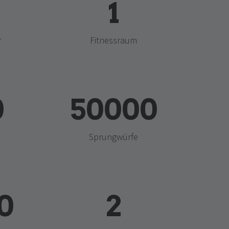
1
r
Fitnessraum
0
50000
Sprungwürfe
0
2