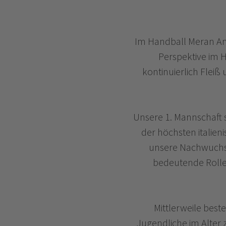
Im Handball Meran Ama
Perspektive im H
kontinuierlich Flei
Unsere 1. Mannschaft s
der höchsten italieni
unsere Nachwuchsk
bedeutende Rolle 
Mittlerweile best
Jugendliche im Alter 