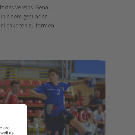
lz des Vereins. Genau
e in einem gesunden
önlichkeiten zu formen.