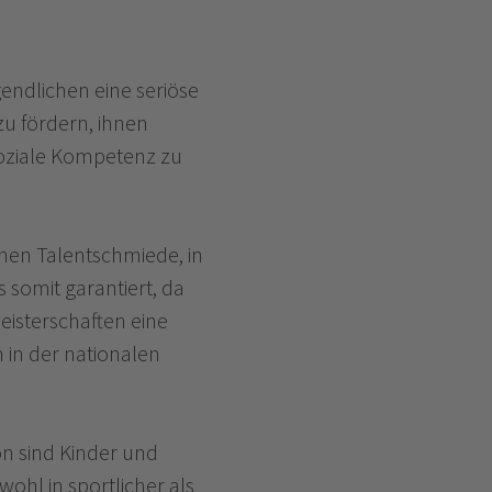
endlichen eine seriöse
zu fördern, ihnen
soziale Kompetenz zu
enen Talentschmiede, in
s somit garantiert, da
isterschaften eine
 in der nationalen
on sind Kinder und
ohl in sportlicher als