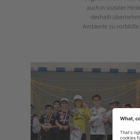
auch in sozialer Hin
deshalb übernehmen
Ambiente zu vorbildlic