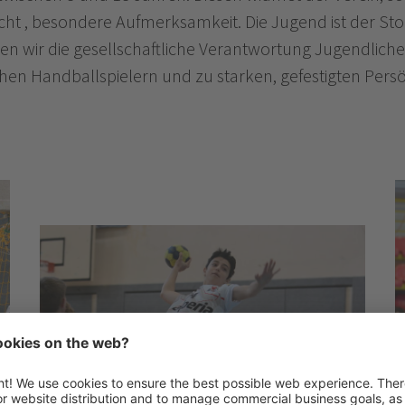
sicht , besondere Aufmerksamkeit. Die Jugend ist der Sto
 wir die gesellschaftliche Verantwortung Jugendlich
hen Handballspielern und zu starken, gefestigten Pers