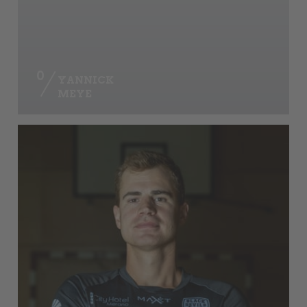
0
YANNICK
MEYE