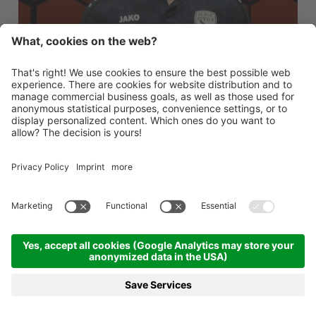
PHYSIOTHERAPEUT
LORENZO
DONATI