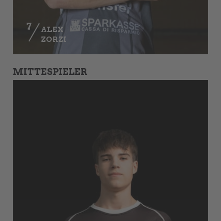
7
ALEX
ZORZI
MITTESPIELER