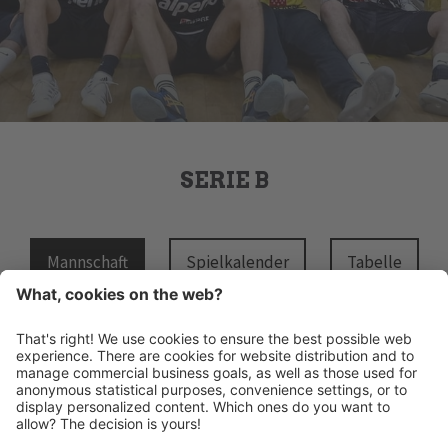
SERIE B
Mannschaft
Spielkalender
Tabelle
HANDBALL MERAN ALPERIA
Schwimmbadstraße 4
I-39012 Meran
INFO@HANDBALLMERAN.IT