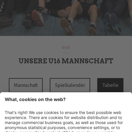
U15
UNSERE U16 MANNSCHAFT
Mannschaft
Spielkalender
Tabelle
HANDBALL MERAN ALPERIA
Schwimmbadstraße 4