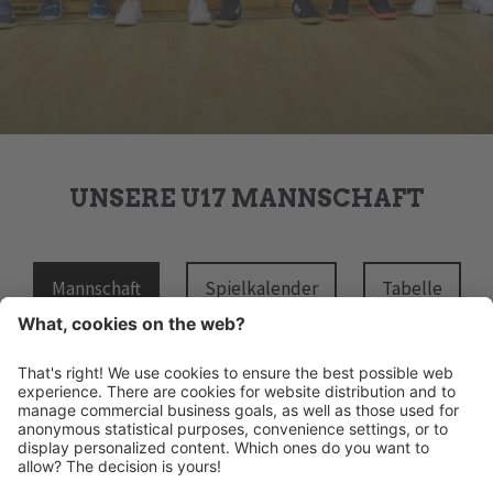
UNSERE U17 MANNSCHAFT
Mannschaft
Spielkalender
Tabelle
HANDBALL MERAN ALPERIA
Schwimmbadstraße 4
I-39012 Meran
INFO@HANDBALLMERAN.IT