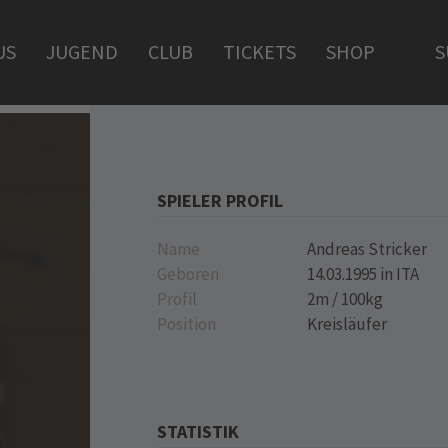
US
JUGEND
CLUB
TICKETS
SHOP
S
SPIELER PROFIL
Name
Andreas Stricker
Geboren
14.03.1995 in ITA
Profil
2m / 100kg
Position
Kreisläufer
STATISTIK