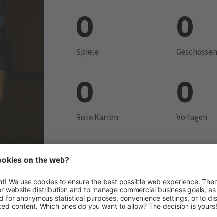
0
0
Spiele
Geschossen
0
0
Rote Karten
Vorlagen