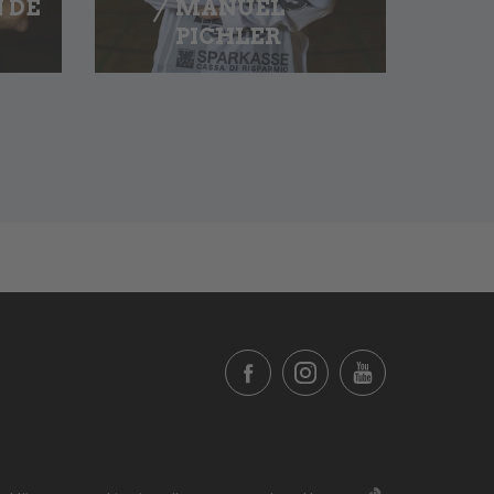
 DE
MANUEL
PICHLER