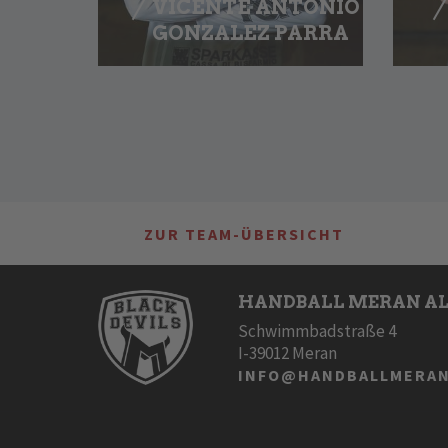
VICENTE ANTONIO
GONZALEZ PARRA
ZUR TEAM-ÜBERSICHT
HANDBALL MERAN AL
Schwimmbadstraße 4
I-39012 Meran
INFO@HANDBALLMERAN