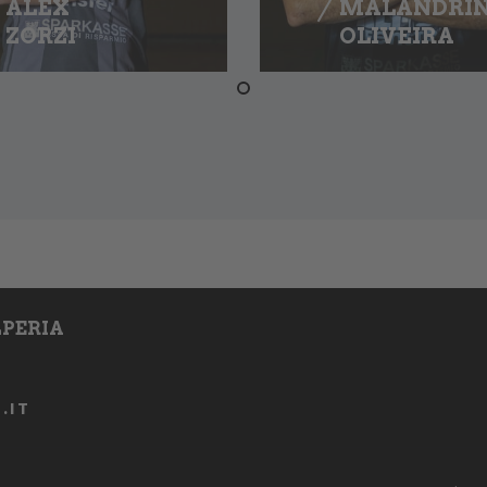
ALEX
MALANDRIN
ZORZI
OLIVEIRA
PERIA
.IT