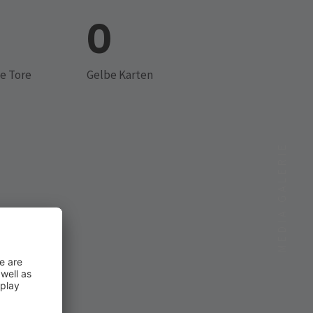
0
e Tore
Gelbe Karten
MEDIA GALERIE