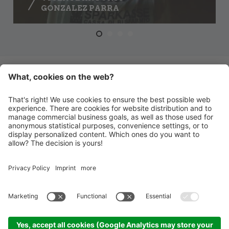
GONZALEZ PARRA
ZUR TEAM-ÜBERSICHT
HANDBALL MERAN ALPERIA
Schwimmbadstraße 4
I-39012 Meran
INFO@HANDBALLMERAN.IT