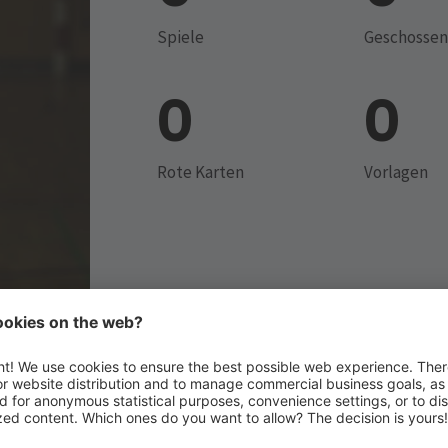
Spiele
Geschossen
0
0
Rote Karten
Vorlagen
MANNSCHAFT 20-21