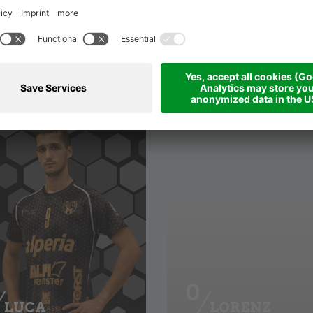
TEAM
0
LUCA
LORENZ