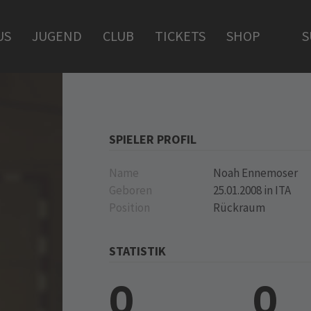
US
JUGEND
CLUB
TICKETS
SHOP
S
SPIELER PROFIL
Name
Noah Ennemoser
Geboren
25.01.2008 in ITA
Position
Rückraum
STATISTIK
0
0