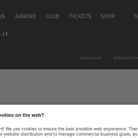
PERIA
US
JUGEND
CLUB
TICKETS
SHOP
S
.IT
Impressum
Datenschutze