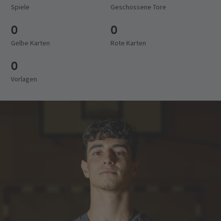
Spiele
Geschossene Tore
0
0
Gelbe Karten
Rote Karten
0
Vorlagen