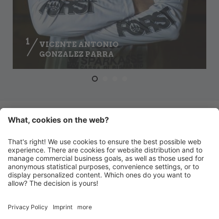
1
VICENTE ANTONIO
GONZALEZ PARRA
ZUR TEAM-ÜBERSICHT
HANDBALL MERAN ALPERIA
Schwimmbadstraße 4
I-39012 Meran
INFO@HANDBALLMERAN.IT