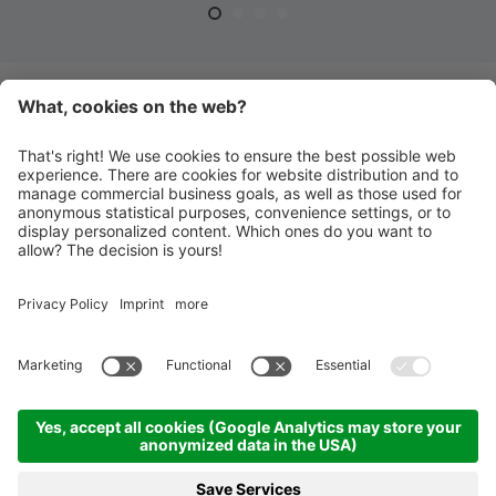
ZUR TEAM-ÜBERSICHT
HANDBALL MERAN ALPERIA
Schwimmbadstraße 4
I-39012 Meran
INFO@HANDBALLMERAN.IT
Impressum
Datenschutzerklärung
Cookie-Einstellungen