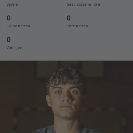
Spiele
Geschossene Tore
0
0
Gelbe Karten
Rote Karten
0
Vorlagen