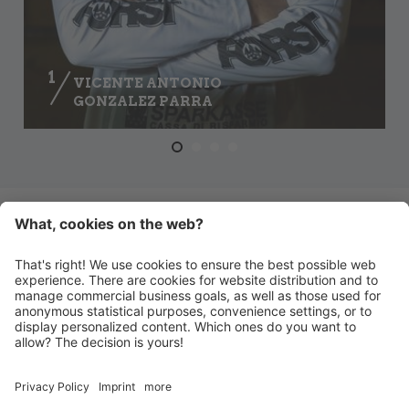
1
VICENTE ANTONIO
GONZALEZ PARRA
ZUR TEAM-ÜBERSICHT
HANDBALL MERAN ALPERIA
Schwimmbadstraße 4
I-39012 Meran
INFO@HANDBALLMERAN.IT