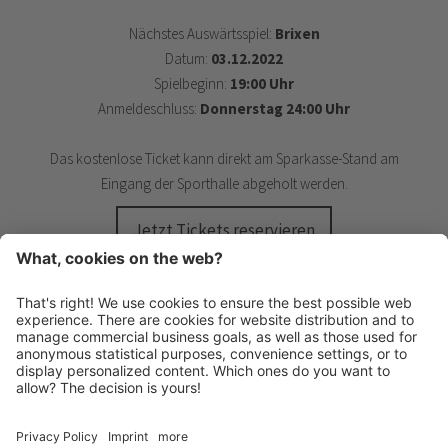
Nächstes Auswärtsspiel:
Brixen
Datum:
03.12.2022
Spielbeginn:
19:00 Uhr
Anmeldeschluss:
Donnerstag 24:00 Uhr
Das kostenlose Ticket kann direkt am Sparkasse-Stand am
Eingang der Sporthalle abgeholt werden.
Jetzt Tickets reservieren
HANDBALL MERAN ALPERIA
Schwimmbadstraße 4
I-39012 Meran
INFO@HANDBALLMERAN.IT