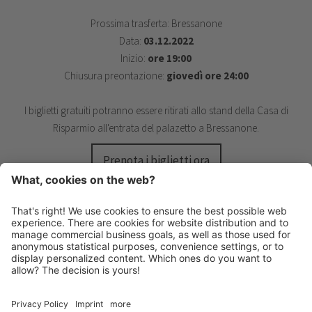
Prossima trasferta: Bressanone
Data:
03.12.2022
Inizio:
ore 19:00
Chiusura preontazione:
giovedì ore 24:00
I biglietti gratuiti potranno essere ritirati allo stand della Casa di
Risparmio all'entrata del palazetto a Bressanone.
Prenota i biglietti ora
HANDBALL MERAN ALPERIA
Via Lido 4
I-39012 Merano
INFO@HANDBALLMERAN.IT