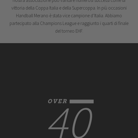
nostra associazione può vantare numerosi successi come la
vittoria della Coppa Italia e della Supercoppa. In più occasioni
Handball Merano è stata vice campione d’Italia. Abbiamo
partecipato alla Champions League e raggiunto i quarti di finale
del torneo EHF.
40
OVER