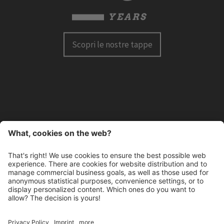
YEARS
Scopri le nostre tappe
HANDBALL MERAN ALPERIA
Via Lido 4
I-39012 Merano
INFO@HANDBALLMERAN.IT