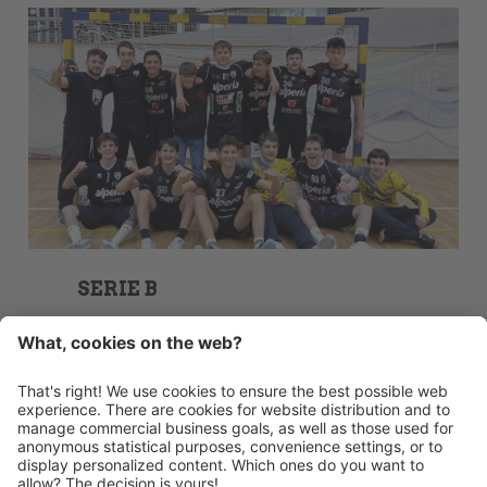
SERIE B
Calendario e classifica
HANDBALL MERAN ALPERIA
Via Lido 4
I-39012 Merano