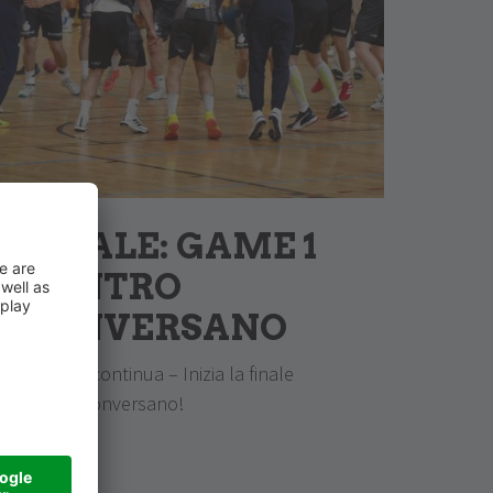
FINALE: GAME 1
CONTRO
CONVERSANO
Il sogno continua – Inizia la finale
contro Conversano!