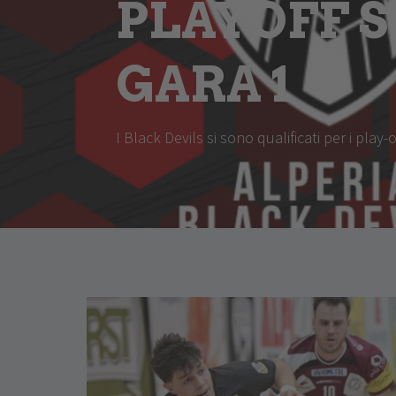
PLAYOFF S
GARA 1
I Black Devils si sono qualificati per i play