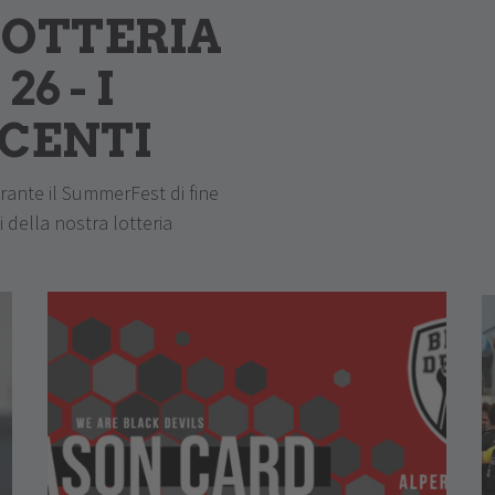
LOTTERIA
6 - I
NCENTI
rante il SummerFest di fine
i della nostra lotteria