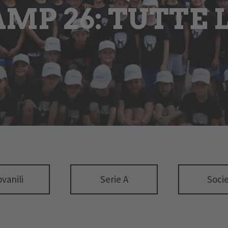
P 26: TUTTE 
ovanili
Serie A
Soci