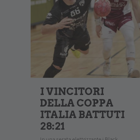
I VINCITORI
DELLA COPPA
ITALIA BATTUTI
28:21
In una serata elettrizzante i Black