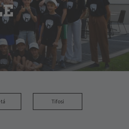
LE
etá
Tifosi