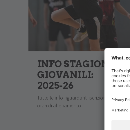
INFO STAGIONE
GIOVANILI:
2025-26
Tutte le info riguardanti iscrizioni e
orari di allenamento