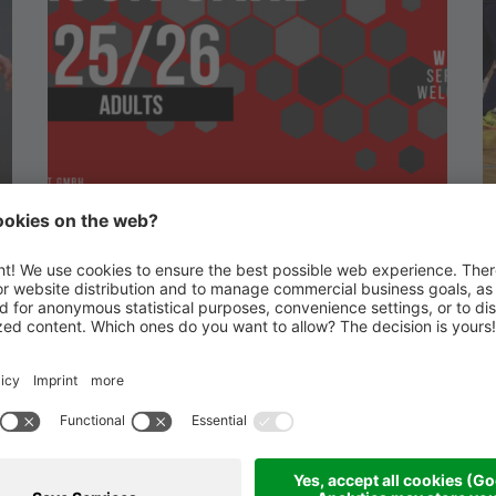
SEASONCARD
25/26 OUT NOW
⚡ La stagione 25/26 è alle porte! ⚡