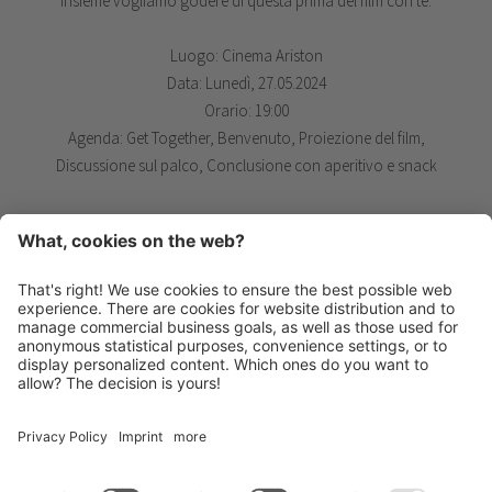
Insieme vogliamo godere di questa prima del film con te.
Luogo: Cinema Ariston
Data: Lunedì, 27.05.2024
Orario: 19:00
Agenda: Get Together, Benvenuto, Proiezione del film,
Discussione sul palco, Conclusione con aperitivo e snack
HANDBALL MERAN ALPERIA
Via Lido 4
I-39012 Merano
INFO@HANDBALLMERAN.IT