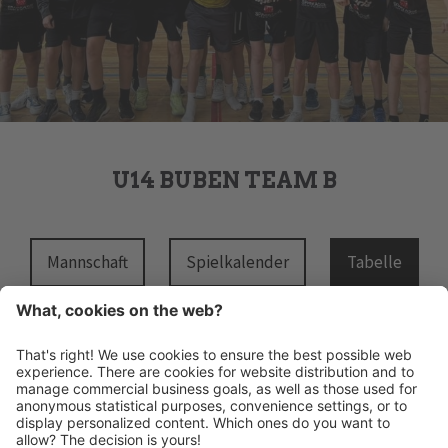
U14 BUBEN TEAM B
Mannschaft
Spielkalender
Tabelle
HANDBALL MERAN ALPERIA
Schwimmbadstraße 4
I-39012 Meran
INFO@HANDBALLMERAN.IT