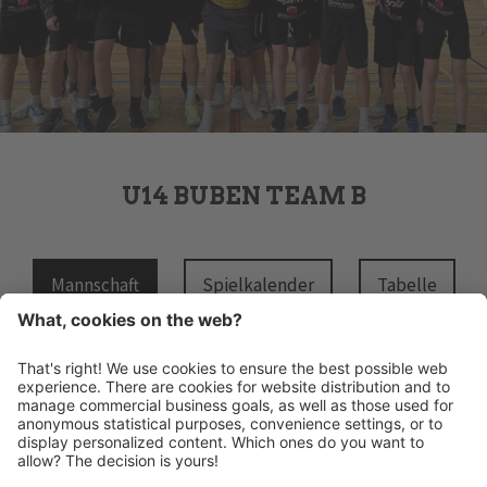
U14 BUBEN TEAM B
Mannschaft
Spielkalender
Tabelle
HANDBALL MERAN ALPERIA
Schwimmbadstraße 4
I-39012 Meran
INFO@HANDBALLMERAN.IT