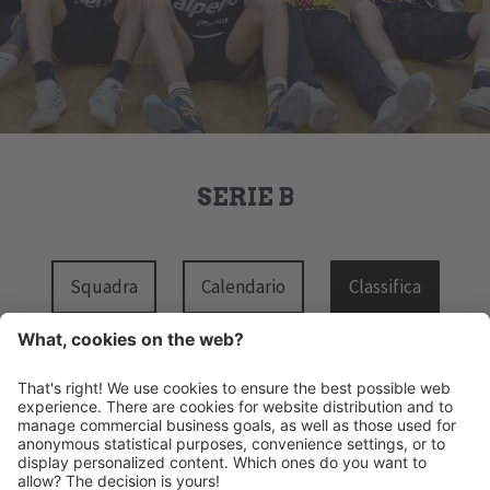
SERIE B
Squadra
Calendario
Classifica
HANDBALL MERAN ALPERIA
Via Lido 4
I-39012 Merano
INFO@HANDBALLMERAN.IT