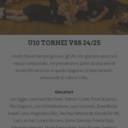
U10 TORNEI VSS 24/25
I nostri Diavoli Neri più giovani, gli U9, non giocano ancora in
nessun campionato, ma prenderanno parte ad una serie di
tornei VSS nel corso di questa stagione. Le date saranno
annunciate di volta in volta.
Giocatori
Leo Egger, Leonhard Strohmer, Nathan Conte, Pavel Stojanov,
Milo Gagovic, Leo Schmidhammer, Leon Vonmetz, Enea Madia,
Isabell Cami, Magdalena Bini, Teo Paul Netzbandt, Davide De Vitti,
Luis Larcher, Lorenz Bizzarri, Emma Sanvido, Frieda Pippi,
Alexandra Hinrichs, Marie Trenkwalder, Anna Burger, Federico