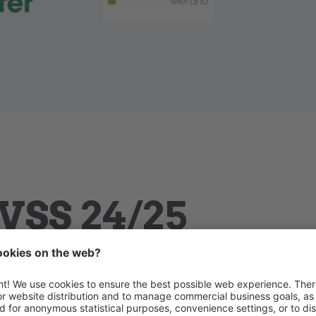
VSS 24/25
on giocano ancora nessun campionato, ma parteciperanno
Le date saranno annunciate di volta in volta.