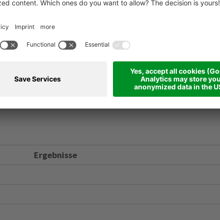
erer, Jakob Kapfinger, Jonah Schwalt, Ilias Schwalt, Gio
 Kurtaj, Pietro Borgato, Leo Pulga, Jonas Ausserer, Arj
 Rapetta, Jacopo Cappello, Noah Ravanelli.
Ergebnisse