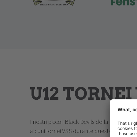
U12 TORNEI 
I nostri piccoli Black Devils della U11 n
alcuni tornei VSS durante questa stagione. 