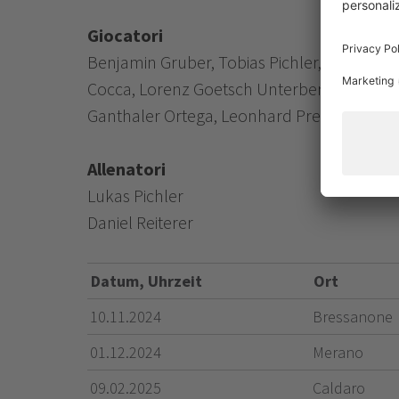
Giocatori
Benjamin Gruber, Tobias Pichler, Lucas Reit
Cocca, Lorenz Goetsch Unterberger, Albatrit
Ganthaler Ortega, Leonhard Prezzi, Damian
Allenatori
Lukas Pichler
Daniel Reiterer
Datum, Uhrzeit
Ort
10.11.2024
Bressanone
01.12.2024
Merano
09.02.2025
Caldaro