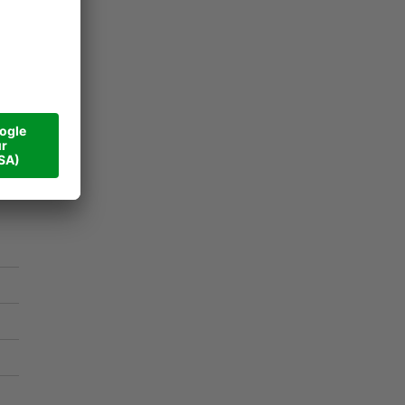
ele
en