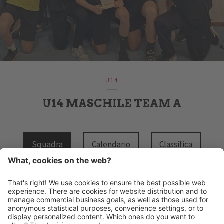
U14
U14 MASCHILE TEAM A
Squadra
Calendario
Classifica
HANDBALL MERAN ALPERIA
Via Lido 4
I-39012 Merano