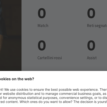
0
0
Match
Reti segnat
0
0
Cartellini rossi
Assist