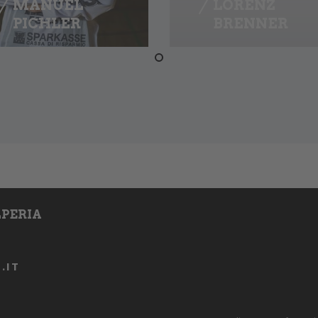
MANUEL
LORENZ
PICHLER
BRENNER
PERIA
.IT