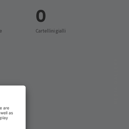
0
e
Cartellini gialli
MEDIA GALLERY