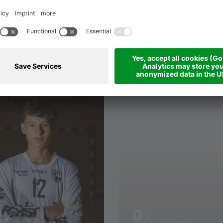
SQUADRA 20-21
TEAM
2
0