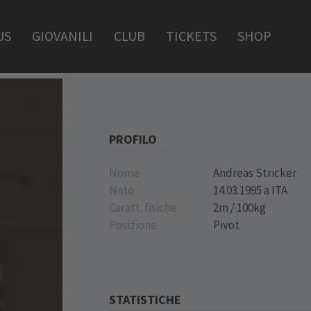
US
GIOVANILI
CLUB
TICKETS
SHOP
PROFILO
Nome
Andreas Stricker
Nato
14.03.1995 a ITA
Caratt. fisiche
2m / 100kg
Posizione
Pivot
STATISTICHE