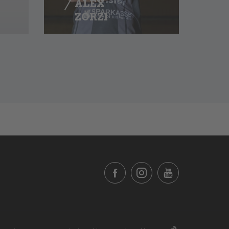
ALEX
ZORZI