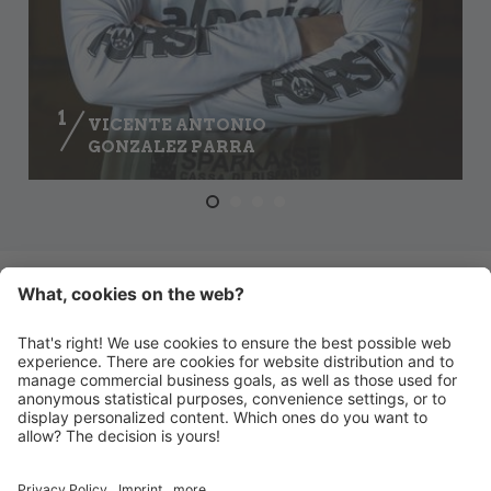
1
VICENTE ANTONIO
GONZALEZ PARRA
SQUADRA COMPLETA
HANDBALL MERAN ALPERIA
Via Lido 4
I-39012 Merano
INFO@HANDBALLMERAN.IT