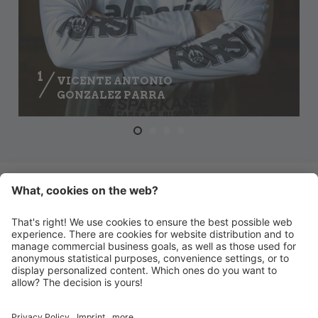
1
VICENTE ANTONIO
GONZALEZ PARRA
SQUADRA COMPLETA
HANDBALL MERAN ALPERIA
Via Lido 4
I-39012 Merano
INFO@HANDBALLMERAN.IT