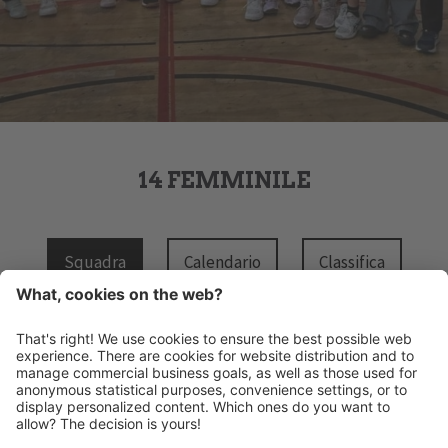
14 FEMMINILE
Squadra
Calendario
Classifica
HANDBALL MERAN ALPERIA
Via Lido 4
I-39012 Merano
INFO@HANDBALLMERAN.IT