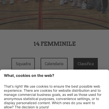
14 FEMMINILE
Squadra
Calendario
Classifica
HANDBALL MERAN ALPERIA
Via Lido 4
I-39012 Merano
INFO@HANDBALLMERAN.IT